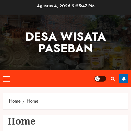
Skip
Agustus 4, 2026
9:25:47 PM
to
content
DESA WISATA
PASEBAN
Primary
Menu
Home
Home
Home